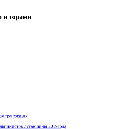
 и горами
ая трансляция.
альпинистов луганщины 2019года