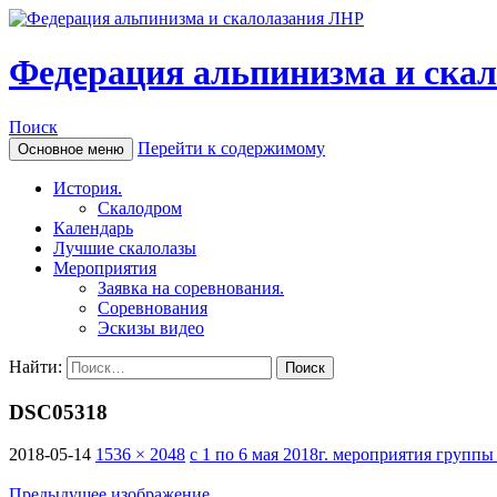
Федерация альпинизма и ска
Поиск
Перейти к содержимому
Основное меню
История.
Скалодром
Календарь
Лучшие скалолазы
Мероприятия
Заявка на соревнования.
Соревнования
Эскизы видео
Найти:
DSC05318
2018-05-14
1536 × 2048
с 1 по 6 мая 2018г. мероприятия груп
Предыдущее изображение