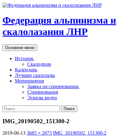
Федерация альпинизма и
скалолазания ЛНР
Поиск
Перейти
Основное меню
к
содержимому
История.
Скалодром
Календарь
Лучшие скалолазы
Мероприятия
Заявка на соревнования.
Соревнования
Эскизы видео
Найти:
IMG_20190502_151300-2
2019-06-13
3685 × 2073
IMG_20190502_151300-2